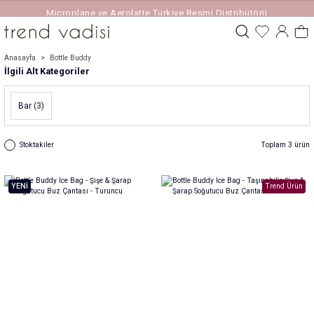
Microplane ve Aerolatte Türkiye Resmi Distribütörü
Anasayfa
Bottle Buddy
İlgili Alt Kategoriler
Bar
(3)
Stoktakiler
Toplam 3 ürün
YENİ
Trend Ürün