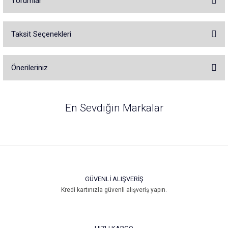
Yorumlar
Taksit Seçenekleri
Bu ürüne ilk yorumu siz yapın!
Önerileriniz
Yorum Yaz
Bu ürünün fiyat bilgisi, resim, ürün açıklamalarında ve diğer konularda
yetersiz gördüğünüz noktaları öneri formunu kullanarak tarafımıza
En Sevdiğin Markalar
iletebilirsiniz.
Görüş ve önerileriniz için teşekkür ederiz.
Ürün resmi kalitesiz, bozuk veya görüntülenemiyor.
Ürün açıklamasında eksik bilgiler bulunuyor.
Ürün bilgilerinde hatalar bulunuyor.
GÜVENLİ ALIŞVERİŞ
Ürün fiyatı diğer sitelerden daha pahalı.
Kredi kartınızla güvenli alışveriş yapın.
Bu ürüne benzer farklı alternatifler olmalı.