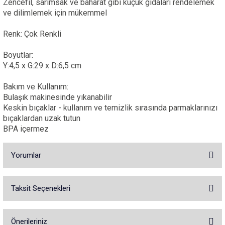
Zencefil, sarımsak ve baharat gibi küçük gıdaları rendelemek
ve dilimlemek için mükemmel
Renk: Çok Renkli
Boyutlar:
Y:4,5 x G:29 x D:6,5 cm
Bakım ve Kullanım:
Bulaşık makinesinde yıkanabilir
Keskin bıçaklar - kullanım ve temizlik sırasında parmaklarınızı
bıçaklardan uzak tutun
BPA içermez
Yorumlar
Taksit Seçenekleri
Bu ürüne ilk yorumu siz yapın!
Önerileriniz
Yorum Yaz