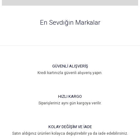
Bu ürünün fiyat bilgisi, resim, ürün açıklamalarında ve diğer konularda
yetersiz gördüğünüz noktaları öneri formunu kullanarak tarafımıza
En Sevdiğin Markalar
iletebilirsiniz.
Görüş ve önerileriniz için teşekkür ederiz.
Ürün resmi kalitesiz, bozuk veya görüntülenemiyor.
Ürün açıklamasında eksik bilgiler bulunuyor.
Ürün bilgilerinde hatalar bulunuyor.
GÜVENLİ ALIŞVERİŞ
Ürün fiyatı diğer sitelerden daha pahalı.
Kredi kartınızla güvenli alışveriş yapın.
Bu ürüne benzer farklı alternatifler olmalı.
HIZLI KARGO
Siparişleriniz aynı gün kargoya verilir.
Gönder
KOLAY DEĞİŞİM VE İADE
Satın aldığınız ürünleri kolayca değiştirebilir ya da iade edebilirsiniz.