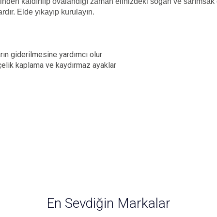
inden kaldırılıp ovalandığı zaman elinizdeki soğan ve sarımsak 
rdır. Elde yıkayıp kurulayın.
arın giderilmesine yardımcı olur
elik kaplama ve kaydırmaz ayaklar
ersiz gördüğünüz noktaları öneri formunu kullanarak tarafımıza iletebilirsiniz.
Bu ürüne ilk yorumu siz yapın!
En Sevdiğin Markalar
Yorum Yaz