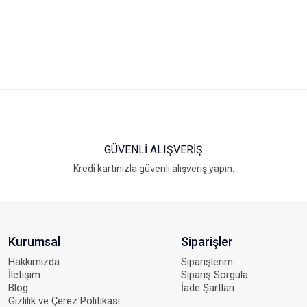
Ürün açıklamasında eksik bilgiler bulunuyor.
Ürün bilgilerinde hatalar bulunuyor.
Ürün fiyatı diğer sitelerden daha pahalı.
Bu ürüne benzer farklı alternatifler olmalı.
GÜVENLİ ALIŞVERİŞ
Kredi kartınızla güvenli alışveriş yapın.
Kurumsal
Siparişler
Hakkımızda
Siparişlerim
İletişim
Sipariş Sorgula
Blog
İade Şartları
Gizlilik ve Çerez Politikası