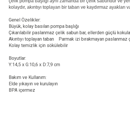
çelik pompa başlığı aynı zamanda bir çelik sabundur ve yer
kolaydır, akıntıyı toplayan bir taban ve kaydırmaz ayakları va
Genel Özelikler:
Büyük, kolay basılan pompa başlığı
Çıkarılabilir paslanmaz çelik sabun bar, ellerden güçlü kokul
Akıntıyı toplayan taban Parmak izi bırakmayan paslanmaz ç
Kolay temizlik için sökülebilir
Boyutlar:
Y:14,5 x G:10,6 x D:7,9 cm
Bakım ve Kullanım:
Elde yıkayın ve kurulayın
BPA içermez
Bu ürünün fiyat bilgisi, resim, ürün açıklamalarında ve diğer konularda yet
Görüş ve önerileriniz için teşekkür ederiz.
Ürün resmi kalitesiz, bozuk veya görüntülenemiyor.