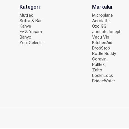
Kategori
Markalar
Mutfak
Microplane
Sofra & Bar
Aerolatte
Kahve
Oxo GG
Ev & Yaşam
Joseph Joseph
Banyo
Vacu Vin
Yeni Gelenler
KitchenAid
DropStop
Bottle Buddy
Coravin
Pulltex
Zalto
LocknLock
BridgeWater