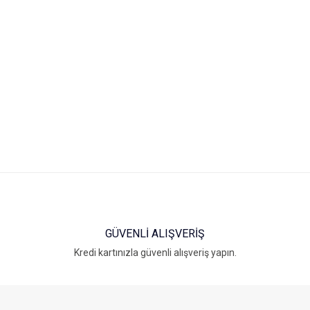
Bu ürünün fiyat bilgisi, resim, ürün açıklamalarında ve diğer konularda yet
Görüş ve önerileriniz için teşekkür ederiz.
Ürün resmi kalitesiz, bozuk veya görüntülenemiyor.
Ürün açıklamasında eksik bilgiler bulunuyor.
Ürün bilgilerinde hatalar bulunuyor.
Ürün fiyatı diğer sitelerden daha pahalı.
Bu ürüne benzer farklı alternatifler olmalı.
GÜVENLİ ALIŞVERİŞ
Kredi kartınızla güvenli alışveriş yapın.