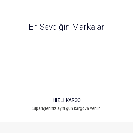
ersiz gördüğünüz noktaları öneri formunu kullanarak tarafımıza iletebilirsiniz.
Bu ürüne ilk yorumu siz yapın!
En Sevdiğin Markalar
Yorum Yaz
HIZLI KARGO
Gönder
Siparişleriniz aynı gün kargoya verilir.