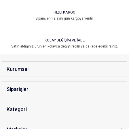
Microplane
HIZLI KARGO
Microplane Premium Classic Zester Gök Mavisi
Gönder
Siparişleriniz aynı gün kargoya verilir.
3.199,00 ₺
KOLAY DEĞİŞİM VE İADE
Satın aldığınız ürünleri kolayca değiştirebilir ya da iade edebilirsiniz.
Kurumsal
Siparişler
Microplane
Kategori
Microplane Premium Classic Zester Beyaz
3.199,00 ₺