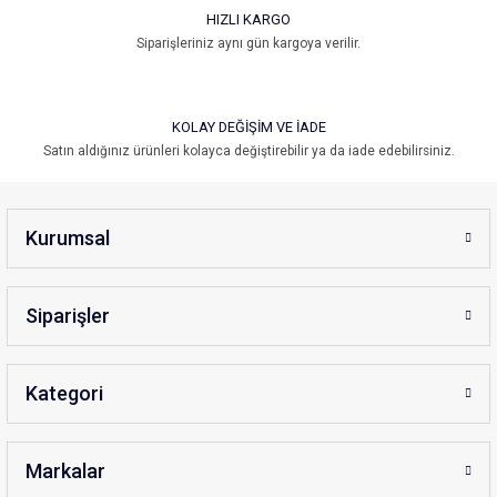
HIZLI KARGO
Microplane
Gönder
Siparişleriniz aynı gün kargoya verilir.
Microplane Premium Classic Zester Denim Mavisi
3.199,00 ₺
KOLAY DEĞİŞİM VE İADE
Satın aldığınız ürünleri kolayca değiştirebilir ya da iade edebilirsiniz.
Kurumsal
Siparişler
Kategori
Microplane
Microplane Premium Classic Zester Koyu Gri
Markalar
3.199,00 ₺