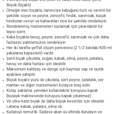
Büyük Bıçaklı)
Örneğin inec bıçakla, narenciye kabuğunu hızlı ve verimli bir
şekilde soyun ve peynir, zencefil, fındık, sarımsak, küçük
hindistan cevizi ve baharatları ince bir şekilde rendeleyin.
Rendelenmiş malzemeleri toplamak için çıkarılabilir bir
tepsi içerir.
Kaba bıçakla havuç, peynir, zencefil, sarımsak ve çok daha
fazlasını zahmetsizce rendeleyin.
Her iki tarafta şeffaf ölçüm penceresi (2 1/2 bardak/600 ml
yakalama kapasiteli) vardır.
Şerit bıçak çikolata, soğan, kabak, elma, peynir, patates,
havuç ve daha fazlası için idealdir
Maksimum kaldıraç ve denge için kaymaz sap ve lastik
ayaklara sahiptir.
Büyük bıçaklı yüzü ile çikolata, sert peynir, salatalık, yer
mantarı ve diğer malzemeleri kolayca tıraş edin.
Kolay saklama: yeniden kullanılabilir koruyucu kapak
(bulaşık makinesinde koruyucu kapak yıkanmaz)
Ve ultra-kalın bıçak ile daha büyük kesimler için idealdir.
Lahana, kabak, patates, elma vb.
Kullanışlı temizlik:
Sadece akan su altında durulayın ve