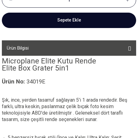
Sepete Ekle
Ürün Bilgisi
Microplane Elite Kutu Rende
Elite Box Grater 5in1
Ürün No:
34019E
Şık, ince, yerden tasarruf sağlayan 5'i 1 arada rendedir. Beş
farklı, ultra keskin, paslanmaz çelik bıçak foto kesim
teknolojisiyle ABD'de üretilmiştir . Geleneksel dört taraflı
tasarım, size çeşitli rende seçenekleri sunar.
5 benzersiz bıçak stili (İnce ve Kalın; Ultra Kalın; Şerit;