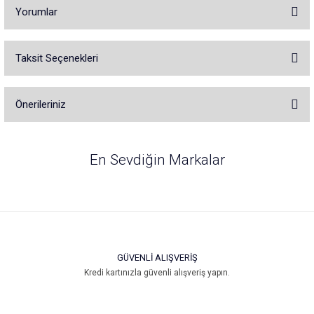
Yorumlar
Taksit Seçenekleri
Bu ürüne ilk yorumu siz yapın!
Önerileriniz
Yorum Yaz
Bu ürünün fiyat bilgisi, resim, ürün açıklamalarında ve diğer konularda
yetersiz gördüğünüz noktaları öneri formunu kullanarak tarafımıza
En Sevdiğin Markalar
iletebilirsiniz.
Görüş ve önerileriniz için teşekkür ederiz.
Ürün resmi kalitesiz, bozuk veya görüntülenemiyor.
Ürün açıklamasında eksik bilgiler bulunuyor.
Ürün bilgilerinde hatalar bulunuyor.
GÜVENLİ ALIŞVERİŞ
Ürün fiyatı diğer sitelerden daha pahalı.
Kredi kartınızla güvenli alışveriş yapın.
Bu ürüne benzer farklı alternatifler olmalı.