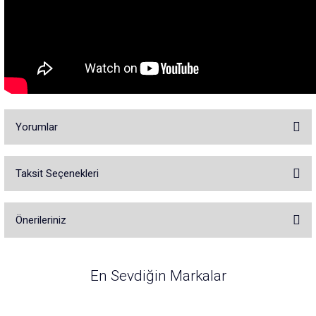
Yorumlar
Taksit Seçenekleri
Bu ürüne ilk yorumu siz yapın!
Önerileriniz
Yorum Yaz
Bu ürünün fiyat bilgisi, resim, ürün açıklamalarında ve diğer konularda
yetersiz gördüğünüz noktaları öneri formunu kullanarak tarafımıza
En Sevdiğin Markalar
iletebilirsiniz.
Görüş ve önerileriniz için teşekkür ederiz.