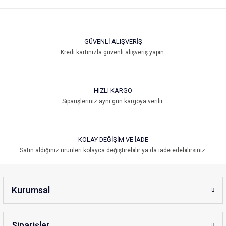
Ürün resmi kalitesiz, bozuk veya görüntülenemiyor.
Ürün açıklamasında eksik bilgiler bulunuyor.
Ürün bilgilerinde hatalar bulunuyor.
GÜVENLİ ALIŞVERİŞ
Ürün fiyatı diğer sitelerden daha pahalı.
Kredi kartınızla güvenli alışveriş yapın.
Bu ürüne benzer farklı alternatifler olmalı.
HIZLI KARGO
Siparişleriniz aynı gün kargoya verilir.
Gönder
KOLAY DEĞİŞİM VE İADE
Satın aldığınız ürünleri kolayca değiştirebilir ya da iade edebilirsiniz.
Kurumsal
Siparişler